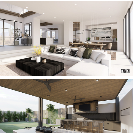
2023
CASA ST
2021
PATIO P